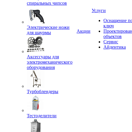
спиральных чипсов
Услуги
Оснащение п
ключ
Электрические ножи
Акции
Проектирова
для шаурмы
объектов
Сервис
Айдентика
Аксессуары для
электромеханического
оборудования
Турбоблендеры
Тестоделители