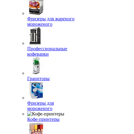
Фризеры для жареного
мороженого
Профессиональные
кофеварки
Граниторы
Фризеры для
мороженого
Кофе-принтеры