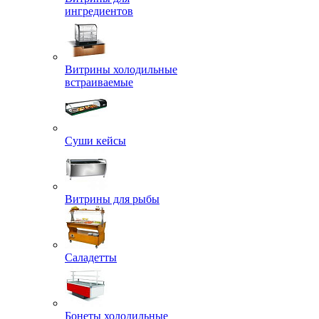
ингредиентов
Витрины холодильные
встраиваемые
Суши кейсы
Витрины для рыбы
Саладетты
Бонеты холодильные