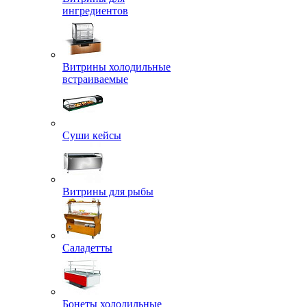
ингредиентов
Витрины холодильные
встраиваемые
Суши кейсы
Витрины для рыбы
Саладетты
Бонеты холодильные