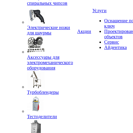
спиральных чипсов
Услуги
Оснащение п
ключ
Электрические ножи
Акции
Проектирова
для шаурмы
объектов
Сервис
Айдентика
Аксессуары для
электромеханического
оборудования
Турбоблендеры
Тестоделители