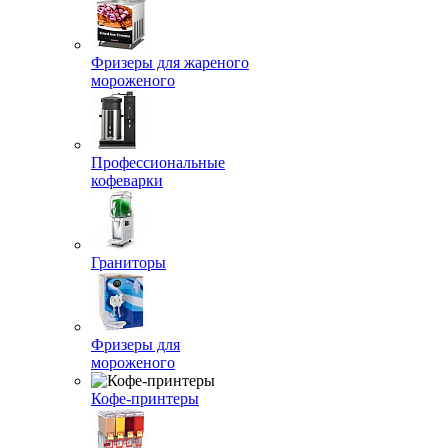
Фризеры для жареного
мороженого
Профессиональные
кофеварки
Граниторы
Фризеры для
мороженого
Кофе-принтеры