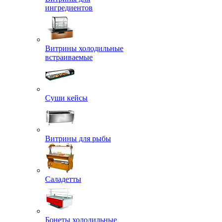
ингредиентов
Витрины холодильные
встраиваемые
Суши кейсы
Витрины для рыбы
Саладетты
Бонеты холодильные