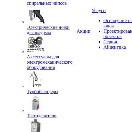
спиральных чипсов
Услуги
Оснащение п
ключ
Электрические ножи
Акции
Проектирова
для шаурмы
объектов
Сервис
Айдентика
Аксессуары для
электромеханического
оборудования
Турбоблендеры
Тестоделители