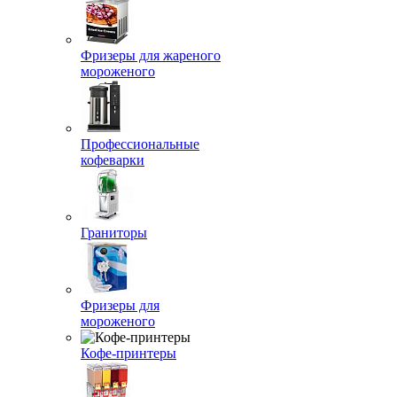
Фризеры для жареного
мороженого
Профессиональные
кофеварки
Граниторы
Фризеры для
мороженого
Кофе-принтеры