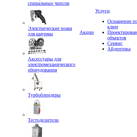
спиральных чипсов
Услуги
Оснащение п
ключ
Электрические ножи
Акции
Проектирова
для шаурмы
объектов
Сервис
Айдентика
Аксессуары для
электромеханического
оборудования
Турбоблендеры
Тестоделители