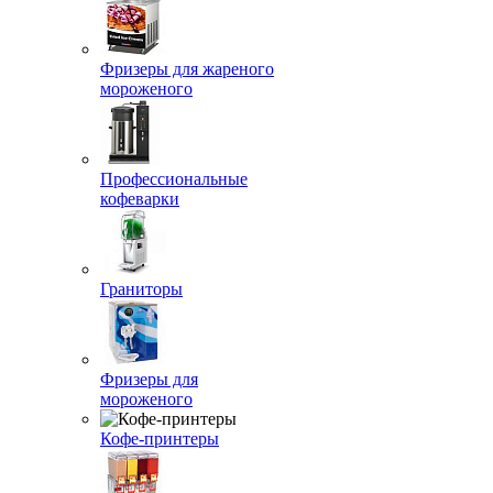
Фризеры для жареного
мороженого
Профессиональные
кофеварки
Граниторы
Фризеры для
мороженого
Кофе-принтеры