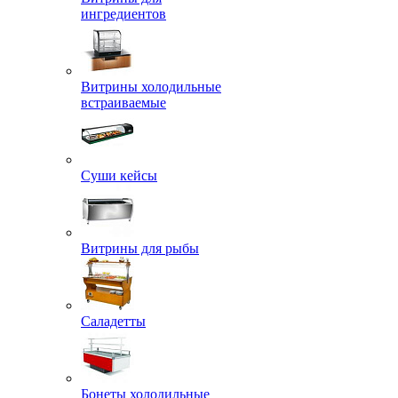
ингредиентов
Витрины холодильные
встраиваемые
Суши кейсы
Витрины для рыбы
Саладетты
Бонеты холодильные