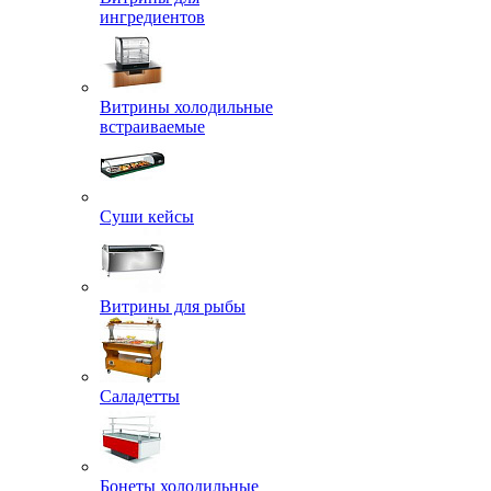
ингредиентов
Витрины холодильные
встраиваемые
Суши кейсы
Витрины для рыбы
Саладетты
Бонеты холодильные