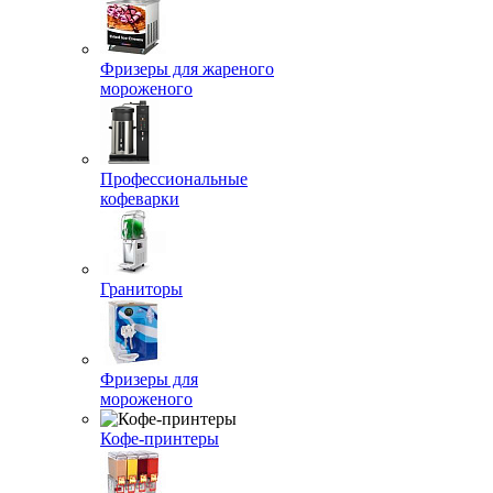
Фризеры для жареного
мороженого
Профессиональные
кофеварки
Граниторы
Фризеры для
мороженого
Кофе-принтеры