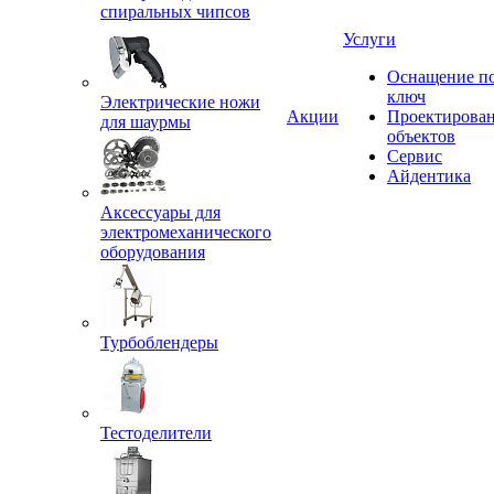
спиральных чипсов
Услуги
Оснащение п
ключ
Электрические ножи
Акции
Проектирова
для шаурмы
объектов
Сервис
Айдентика
Аксессуары для
электромеханического
оборудования
Турбоблендеры
Тестоделители