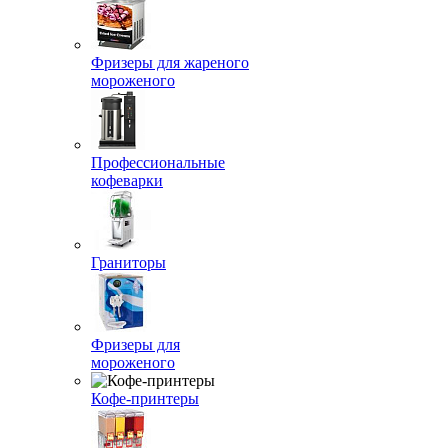
Фризеры для жареного
мороженого
Профессиональные
кофеварки
Граниторы
Фризеры для
мороженого
Кофе-принтеры