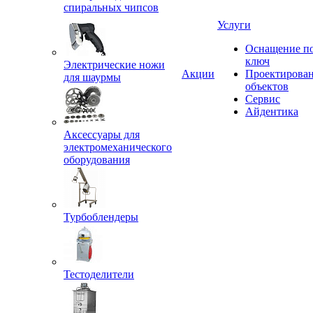
спиральных чипсов
Услуги
Оснащение п
ключ
Электрические ножи
Акции
Проектирова
для шаурмы
объектов
Сервис
Айдентика
Аксессуары для
электромеханического
оборудования
Турбоблендеры
Тестоделители