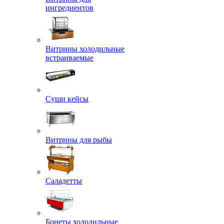
ингредиентов
Витрины холодильные
встраиваемые
Суши кейсы
Витрины для рыбы
Саладетты
Бонеты холодильные