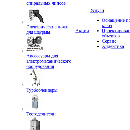
спиральных чипсов
Услуги
Оснащение п
ключ
Электрические ножи
Акции
Проектирова
для шаурмы
объектов
Сервис
Айдентика
Аксессуары для
электромеханического
оборудования
Турбоблендеры
Тестоделители