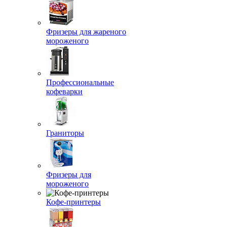
Фризеры для жареного
мороженого
Профессиональные
кофеварки
Граниторы
Фризеры для
мороженого
Кофе-принтеры