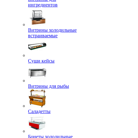
ингредиентов
Витрины холодильные
встраиваемые
Суши кейсы
Витрины для рыбы
Саладетты
Бонеты холодильные