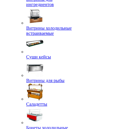
ингредиентов
Витрины холодильные
встраиваемые
Суши кейсы
Витрины для рыбы
Саладетты
Бонеты холодильные