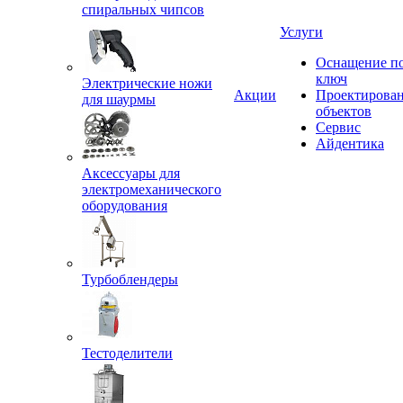
спиральных чипсов
Услуги
Оснащение п
ключ
Электрические ножи
Акции
Проектирова
для шаурмы
объектов
Сервис
Айдентика
Аксессуары для
электромеханического
оборудования
Турбоблендеры
Тестоделители