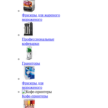
Фризеры для жареного
мороженого
Профессиональные
кофеварки
Граниторы
Фризеры для
мороженого
Кофе-принтеры