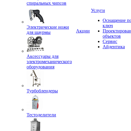
спиральных чипсов
Услуги
Оснащение п
ключ
Электрические ножи
Акции
Проектирова
для шаурмы
объектов
Сервис
Айдентика
Аксессуары для
электромеханического
оборудования
Турбоблендеры
Тестоделители