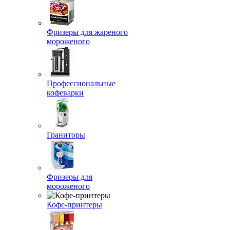
Фризеры для жареного
мороженого
Профессиональные
кофеварки
Граниторы
Фризеры для
мороженого
Кофе-принтеры