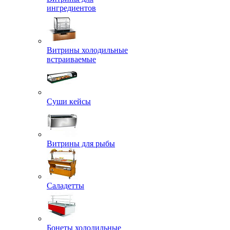
ингредиентов
Витрины холодильные
встраиваемые
Суши кейсы
Витрины для рыбы
Саладетты
Бонеты холодильные