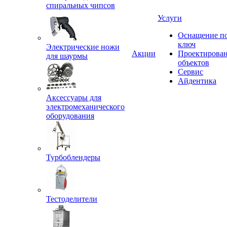
спиральных чипсов
Услуги
Оснащение п
ключ
Электрические ножи
Акции
Проектирова
для шаурмы
объектов
Сервис
Айдентика
Аксессуары для
электромеханического
оборудования
Турбоблендеры
Тестоделители