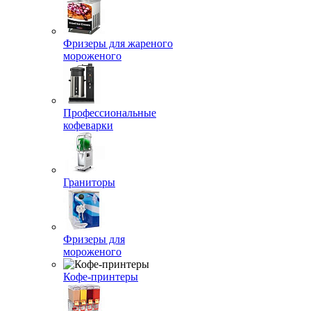
Фризеры для жареного
мороженого
Профессиональные
кофеварки
Граниторы
Фризеры для
мороженого
Кофе-принтеры