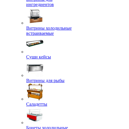
ингредиентов
Витрины холодильные
встраиваемые
Суши кейсы
Витрины для рыбы
Саладетты
Бонеты холодильные