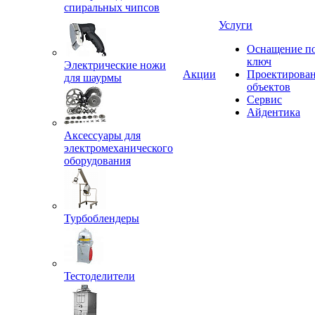
спиральных чипсов
Услуги
Оснащение п
ключ
Электрические ножи
Акции
Проектирова
для шаурмы
объектов
Сервис
Айдентика
Аксессуары для
электромеханического
оборудования
Турбоблендеры
Тестоделители