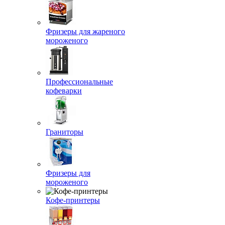
Фризеры для жареного
мороженого
Профессиональные
кофеварки
Граниторы
Фризеры для
мороженого
Кофе-принтеры