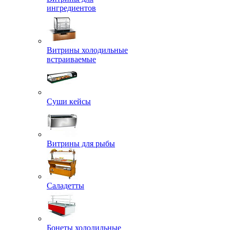
ингредиентов
Витрины холодильные
встраиваемые
Суши кейсы
Витрины для рыбы
Саладетты
Бонеты холодильные