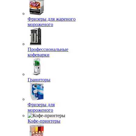
Фризеры для жареного
мороженого
Профессиональные
кофеварки
Граниторы
Фризеры для
мороженого
Кофе-принтеры