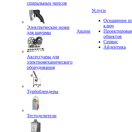
спиральных чипсов
Услуги
Оснащение п
ключ
Электрические ножи
Акции
Проектирова
для шаурмы
объектов
Сервис
Айдентика
Аксессуары для
электромеханического
оборудования
Турбоблендеры
Тестоделители