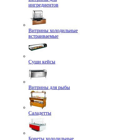
ингредиентов
Витрины холодильные
встраиваемые
Суши кейсы
Витрины для рыбы
Саладетты
Бонеты холодильные