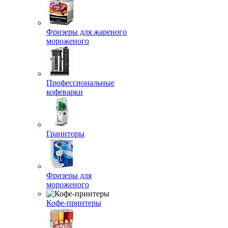
Фризеры для жареного
мороженого
Профессиональные
кофеварки
Граниторы
Фризеры для
мороженого
Кофе-принтеры