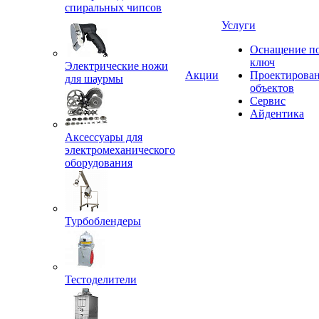
спиральных чипсов
Услуги
Оснащение п
ключ
Электрические ножи
Акции
Проектирова
для шаурмы
объектов
Сервис
Айдентика
Аксессуары для
электромеханического
оборудования
Турбоблендеры
Тестоделители