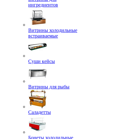
ингредиентов
Витрины холодильные
встраиваемые
Суши кейсы
Витрины для рыбы
Саладетты
Бонеты холодильные