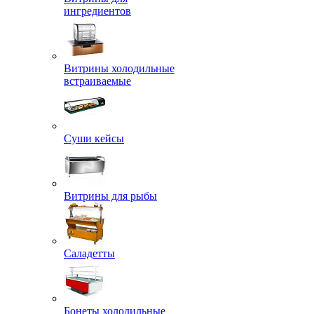
ингредиентов
Витрины холодильные
встраиваемые
Суши кейсы
Витрины для рыбы
Саладетты
Бонеты холодильные