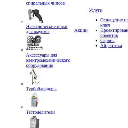
спиральных чипсов
Услуги
Оснащение п
ключ
Электрические ножи
Акции
Проектирова
для шаурмы
объектов
Сервис
Айдентика
Аксессуары для
электромеханического
оборудования
Турбоблендеры
Тестоделители