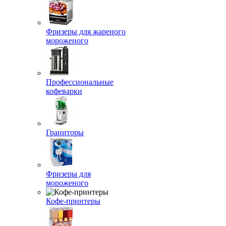
Фризеры для жареного
мороженого
Профессиональные
кофеварки
Граниторы
Фризеры для
мороженого
Кофе-принтеры