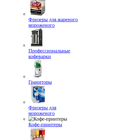
Фризеры для жареного
мороженого
Профессиональные
кофеварки
Граниторы
Фризеры для
мороженого
Кофе-принтеры