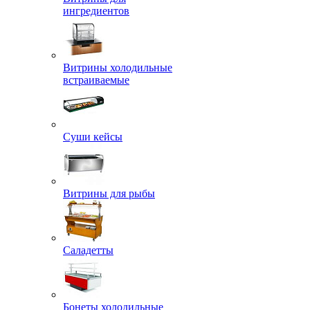
ингредиентов
Витрины холодильные
встраиваемые
Суши кейсы
Витрины для рыбы
Саладетты
Бонеты холодильные