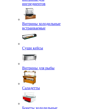
ингредиентов
Витрины холодильные
встраиваемые
Суши кейсы
Витрины для рыбы
Саладетты
Бонеты холодильные