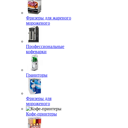
Фризеры для жареного
мороженого
Профессиональные
кофеварки
Граниторы
Фризеры для
мороженого
Кофе-принтеры