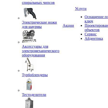
спиральных чипсов
Услуги
Оснащение п
ключ
Электрические ножи
Акции
Проектирова
для шаурмы
объектов
Сервис
Айдентика
Аксессуары для
электромеханического
оборудования
Турбоблендеры
Тестоделители