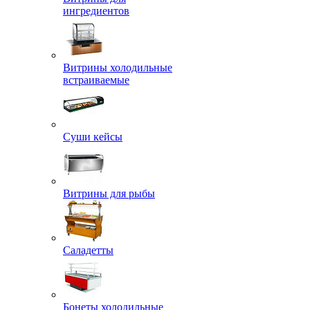
ингредиентов
Витрины холодильные
встраиваемые
Суши кейсы
Витрины для рыбы
Саладетты
Бонеты холодильные