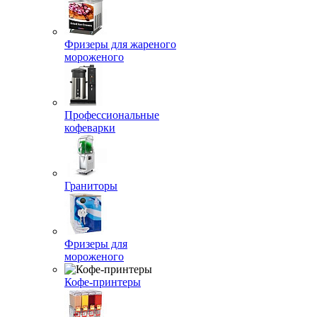
Фризеры для жареного
мороженого
Профессиональные
кофеварки
Граниторы
Фризеры для
мороженого
Кофе-принтеры