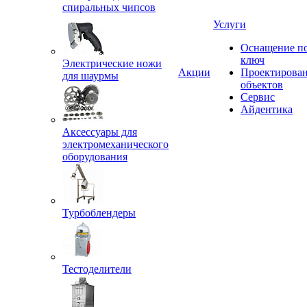
спиральных чипсов
Услуги
Оснащение п
ключ
Электрические ножи
Акции
Проектирова
для шаурмы
объектов
Сервис
Айдентика
Аксессуары для
электромеханического
оборудования
Турбоблендеры
Тестоделители