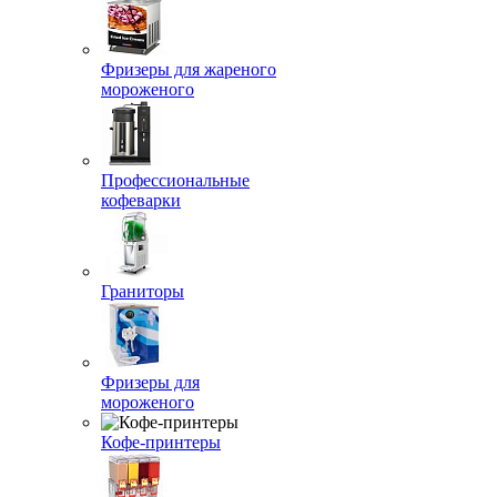
Фризеры для жареного
мороженого
Профессиональные
кофеварки
Граниторы
Фризеры для
мороженого
Кофе-принтеры