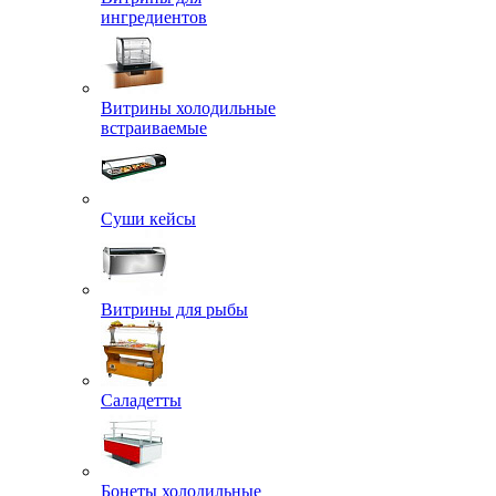
ингредиентов
Витрины холодильные
встраиваемые
Суши кейсы
Витрины для рыбы
Саладетты
Бонеты холодильные