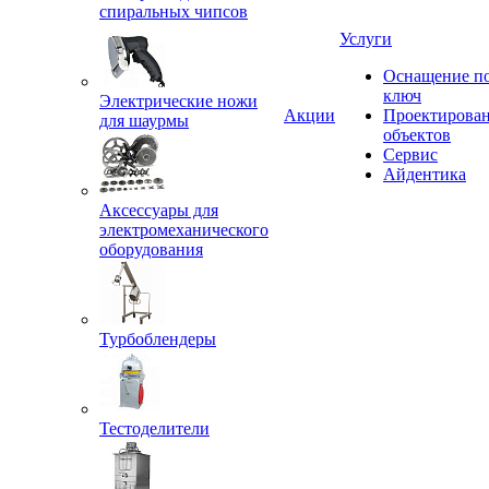
спиральных чипсов
Услуги
Оснащение п
ключ
Электрические ножи
Акции
Проектирова
для шаурмы
объектов
Сервис
Айдентика
Аксессуары для
электромеханического
оборудования
Турбоблендеры
Тестоделители