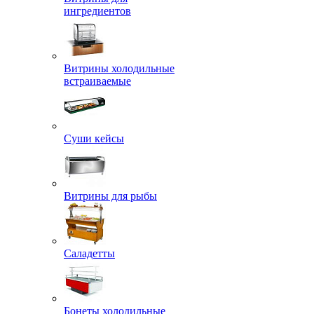
ингредиентов
Витрины холодильные
встраиваемые
Суши кейсы
Витрины для рыбы
Саладетты
Бонеты холодильные