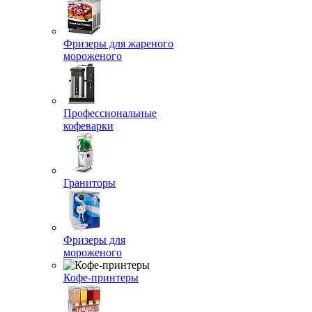
Фризеры для жареного
мороженого
Профессиональные
кофеварки
Граниторы
Фризеры для
мороженого
Кофе-принтеры