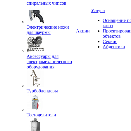
спиральных чипсов
Услуги
Оснащение п
ключ
Электрические ножи
Акции
Проектирова
для шаурмы
объектов
Сервис
Айдентика
Аксессуары для
электромеханического
оборудования
Турбоблендеры
Тестоделители