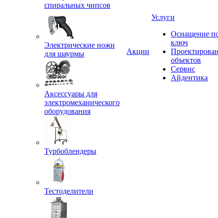
спиральных чипсов
Услуги
Оснащение п
ключ
Электрические ножи
Акции
Проектирова
для шаурмы
объектов
Сервис
Айдентика
Аксессуары для
электромеханического
оборудования
Турбоблендеры
Тестоделители