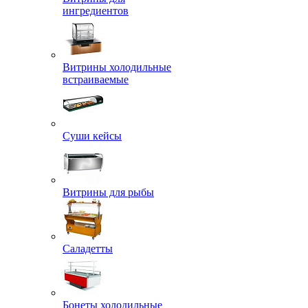
ингредиентов
Витрины холодильные
встраиваемые
Суши кейсы
Витрины для рыбы
Саладетты
Бонеты холодильные