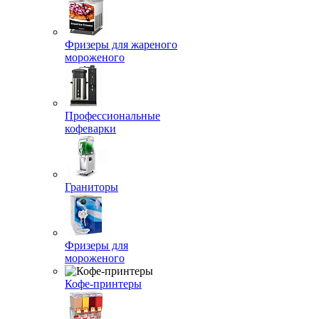
Фризеры для жареного
мороженого
Профессиональные
кофеварки
Граниторы
Фризеры для
мороженого
Кофе-принтеры