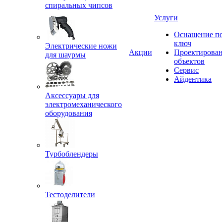
спиральных чипсов
Услуги
Оснащение п
ключ
Электрические ножи
Акции
Проектирова
для шаурмы
объектов
Сервис
Айдентика
Аксессуары для
электромеханического
оборудования
Турбоблендеры
Тестоделители