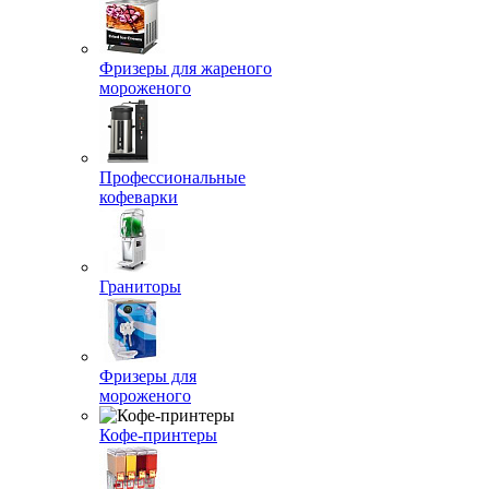
Фризеры для жареного
мороженого
Профессиональные
кофеварки
Граниторы
Фризеры для
мороженого
Кофе-принтеры