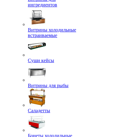
ингредиентов
Витрины холодильные
встраиваемые
Суши кейсы
Витрины для рыбы
Саладетты
Бонеты холодильные